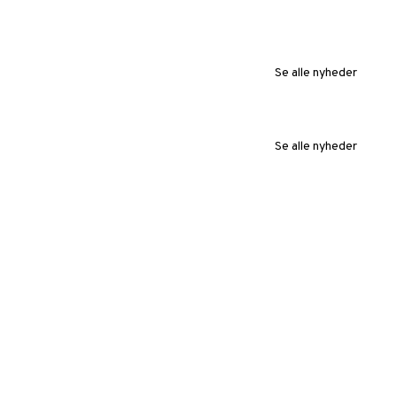
Seneste nyt
ALLE NYHEDER FRA BFR
Se alle nyheder
Se alle nyheder
I juli blev der samlet indregistreret 14.562 nye
personbiler i Danmark, fremgår det af en
pressemeddelelse fra Mobility Denmark. Af de nye
personbiler i juli var 11.672 elbiler. Det svarer til
80,2 procent af det samlede antal nyregistreringer.