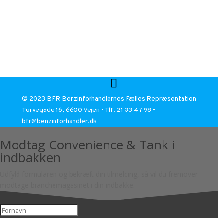
© 2023 BFR Benzinforhandlernes Fælles Repræsentation
Torvegade 16, 6600 Vejen - Tlf. 21 33 47 98 -
bfr@benzinforhandler.dk
Modtag Convenience & Tank i
indbakken
Udfyld formularen og bekræft din tilmelding, så vil du fremover
modtage branchemagasinet i din indbakke.