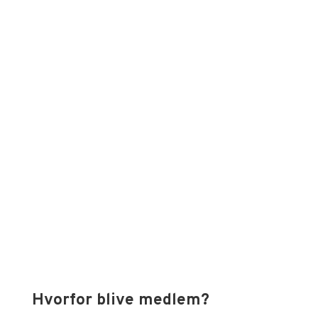
Denne måneds magasin sætter blandt andet fokus
på Shells nye standarder for food på deres
motorvejsstationer. Læs også en status på rigets
tilstand fra formanden i BFR.
Hvorfor blive medlem?