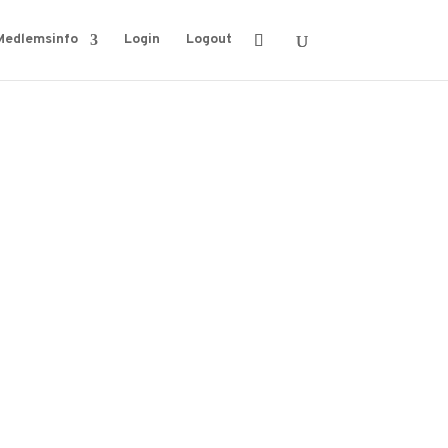
Medlemsinfo
Login
Logout
mark. Af de nye personbiler i juli var 11.672