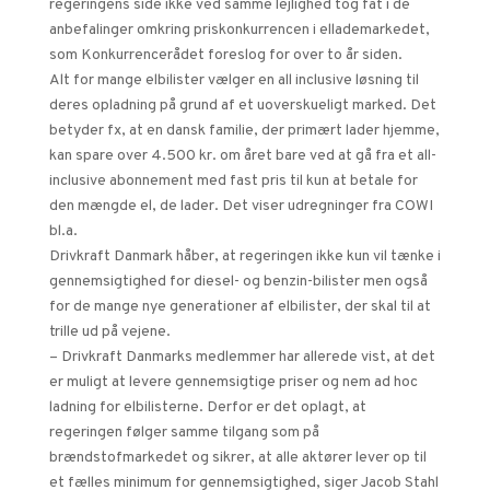
regeringens side ikke ved samme lejlighed tog fat i de
anbefalinger omkring priskonkurrencen i ellademarkedet,
som Konkurrencerådet foreslog for over to år siden.
Alt for mange elbilister vælger en all inclusive løsning til
deres opladning på grund af et uoverskueligt marked. Det
betyder fx, at en dansk familie, der primært lader hjemme,
kan spare over 4.500 kr. om året bare ved at gå fra et all-
inclusive abonnement med fast pris til kun at betale for
den mængde el, de lader. Det viser udregninger fra COWI
bl.a.
Drivkraft Danmark håber, at regeringen ikke kun vil tænke i
gennemsigtighed for diesel- og benzin-bilister men også
for de mange nye generationer af elbilister, der skal til at
trille ud på vejene.
– Drivkraft Danmarks medlemmer har allerede vist, at det
er muligt at levere gennemsigtige priser og nem ad hoc
ladning for elbilisterne. Derfor er det oplagt, at
regeringen følger samme tilgang som på
brændstofmarkedet og sikrer, at alle aktører lever op til
et fælles minimum for gennemsigtighed, siger Jacob Stahl