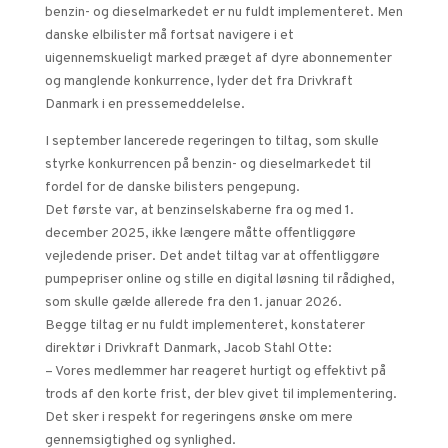
benzin- og dieselmarkedet er nu fuldt implementeret. Men
danske elbilister må fortsat navigere i et
uigennemskueligt marked præget af dyre abonnementer
og manglende konkurrence, lyder det fra Drivkraft
Danmark i en pressemeddelelse.
I september lancerede regeringen to tiltag, som skulle
styrke konkurrencen på benzin- og dieselmarkedet til
fordel for de danske bilisters pengepung.
Det første var, at benzinselskaberne fra og med 1.
december 2025, ikke længere måtte offentliggøre
vejledende priser. Det andet tiltag var at offentliggøre
pumpepriser online og stille en digital løsning til rådighed,
som skulle gælde allerede fra den 1. januar 2026.
Begge tiltag er nu fuldt implementeret, konstaterer
direktør i Drivkraft Danmark, Jacob Stahl Otte:
– Vores medlemmer har reageret hurtigt og effektivt på
trods af den korte frist, der blev givet til implementering.
Det sker i respekt for regeringens ønske om mere
gennemsigtighed og synlighed.