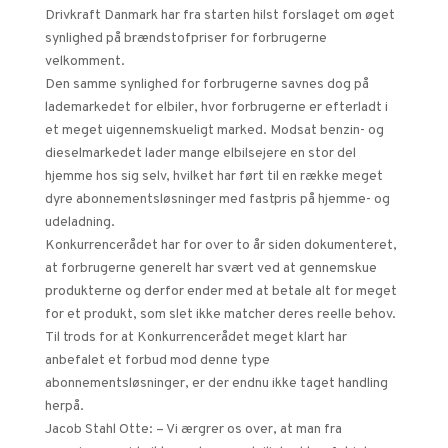
Drivkraft Danmark har fra starten hilst forslaget om øget
synlighed på brændstofpriser for forbrugerne
velkomment.
Den samme synlighed for forbrugerne savnes dog på
lademarkedet for elbiler, hvor forbrugerne er efterladt i
et meget uigennemskueligt marked. Modsat benzin- og
dieselmarkedet lader mange elbilsejere en stor del
hjemme hos sig selv, hvilket har ført til en række meget
dyre abonnementsløsninger med fastpris på hjemme- og
udeladning.
Konkurrencerådet har for over to år siden dokumenteret,
at forbrugerne generelt har svært ved at gennemskue
produkterne og derfor ender med at betale alt for meget
for et produkt, som slet ikke matcher deres reelle behov.
Til trods for at Konkurrencerådet meget klart har
anbefalet et forbud mod denne type
abonnementsløsninger, er der endnu ikke taget handling
herpå.
Jacob Stahl Otte: – Vi ærgrer os over, at man fra