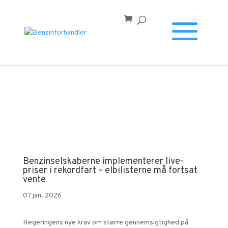
Forside
/
Benzinselskaberne implementerer live-priser i
rekordfart – elbilisterne må fortsat vente
Benzinselskaberne implementerer live-
priser i rekordfart – elbilisterne må fortsat
vente
07 jan. 2026
Regeringens nye krav om større gennemsigtighed på