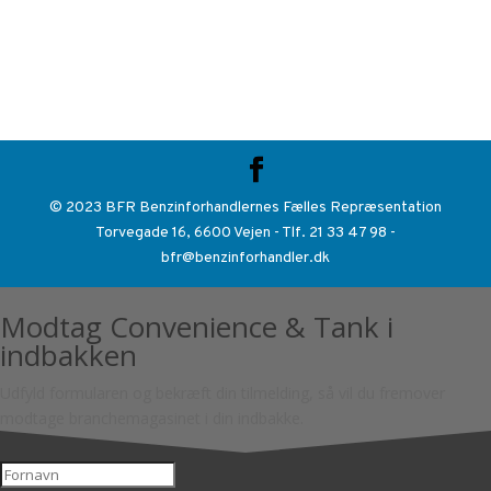
© 2023 BFR Benzinforhandlernes Fælles Repræsentation
Torvegade 16, 6600 Vejen - Tlf. 21 33 47 98 -
bfr@benzinforhandler.dk
Modtag Convenience & Tank i
indbakken
Udfyld formularen og bekræft din tilmelding, så vil du fremover
modtage branchemagasinet i din indbakke.