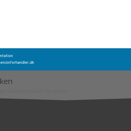
ntation
benzinforhandler.dk
kken
tage branchemagasinet i din indbakke.