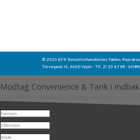
© 2023 BFR Benzinforhandlernes Fælles Repræse
Torvegade 16, 6600 Vejen - Tlf. 21 33 47 98 - bfr@
Modtag Convenience & Tank i indba
Udfyld formularen og bekræft din tilmelding, så vil du fremover mod