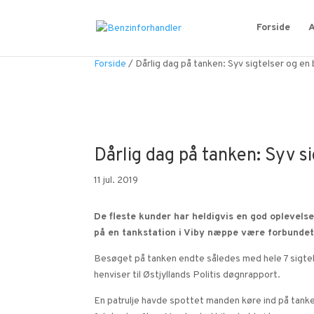
Forside
A
Forside
/
Dårlig dag på tanken: Syv sigtelser og en 
Dårlig dag på tanken: Syv si
11 jul. 2019
De fleste kunder har heldigvis en god oplevels
på en tankstation i Viby næppe være forbunde
Besøget på tanken endte således med hele 7 sigtels
henviser til Østjyllands Politis døgnrapport.
En patrulje havde spottet manden køre ind på tanke