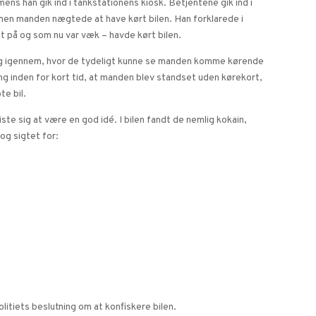
ens han gik ind i tankstationens kiosk. Betjentene gik ind i
 men manden nægtede at have kørt bilen. Han forklarede i
t på og som nu var væk – havde kørt bilen.
ng igennem, hvor de tydeligt kunne se manden komme kørende
ang inden for kort tid, at manden blev standset uden kørekort,
e bil.
ste sig at være en god idé. I bilen fandt de nemlig kokain,
og sigtet for:
itiets beslutning om at konfiskere bilen.