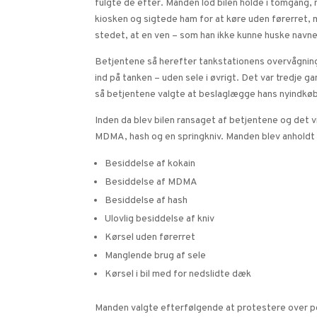
fulgte de efter. Manden lod bilen holde i tomgang, m
kiosken og sigtede ham for at køre uden førerret,
stedet, at en ven – som han ikke kunne huske navne
Betjentene så herefter tankstationens overvågni
ind på tanken – uden sele i øvrigt. Det var tredje g
så betjentene valgte at beslaglægge hans nyindkøbt
Inden da blev bilen ransaget af betjentene og det vi
MDMA, hash og en springkniv. Manden blev anholdt 
Besiddelse af kokain
Besiddelse af MDMA
Besiddelse af hash
Ulovlig besiddelse af kniv
Kørsel uden førerret
Manglende brug af sele
Kørsel i bil med for nedslidte dæk
Manden valgte efterfølgende at protestere over pol