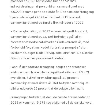
måneder af 2023 har således budt på 52.023
indregistreringer af personbiler, sammenlignet med
45.221 i samme periode sidste år. Den samlede fremgang
i personbilsalget i 2022 er dermed på 15 procent
sammenlignet med de første fire måneder af 2022.
– Det er glædeligt, at 2023 er kommet godt fra start,
sammenlignet med 2022. Det betyder også, at vi
forventer et bedre totalmarked i indeværende år, med
forbehold for, at markedet fortsat er præget af stor
usikkerhed, siger Mads Rørvig, adm. direktør i De Danske
Bilimportører i en pressemeddelelse.
I april lå den største fremgang i salget af personbiler
endnu engang hos elbilerne. April bød således på 3.471
nye elbiler, hvilket er en stigning på 139 procent
sammenlignet med sidste år. Det betyder samtidig, at
elbiler udgjorde 29 procent af de solgte biler i april.
Fremgangen betyder, at der i de første fire måneder af
2023 er kommet 15.373 nye elbiler ud på de danske veje,