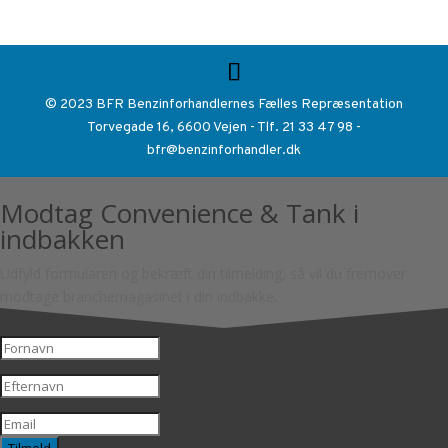
© 2023 BFR Benzinforhandlernes Fælles Repræsentation
Torvegade 16, 6600 Vejen - Tlf. 21 33 47 98 -
bfr@benzinforhandler.dk
Modtag Convenience & Tank i
indbakken
Udfyld formularen og bekræft din tilmelding, så vil du fremover
modtage branchemagasinet i din indbakke.
Tilmeld