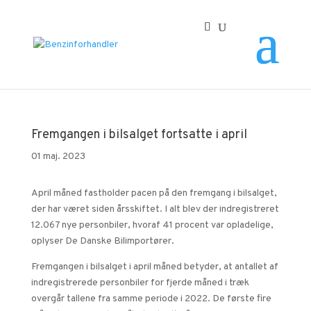
Forside
/
Fremgangen i bilsalget fortsatte i april
Fremgangen i bilsalget fortsatte i april
01 maj. 2023
April måned fastholder pacen på den fremgang i bilsalget,
der har været siden årsskiftet. I alt blev der indregistreret
12.067 nye personbiler, hvoraf 41 procent var opladelige,
oplyser De Danske Bilimportører.
Fremgangen i bilsalget i april måned betyder, at antallet af
indregistrerede personbiler for fjerde måned i træk
overgår tallene fra samme periode i 2022. De første fire