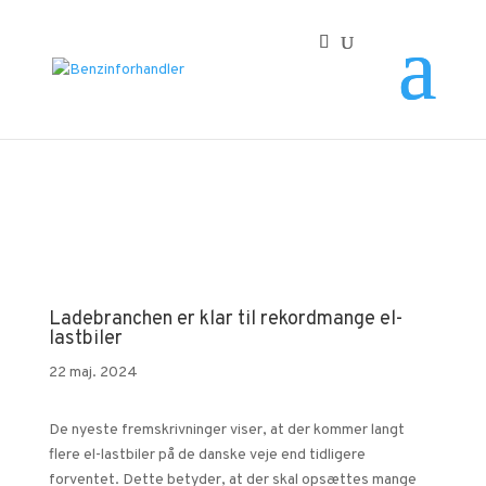
Forside
/
Ladebranchen er klar til rekordmange el-lastbiler
Ladebranchen er klar til rekordmange el-
lastbiler
22 maj. 2024
De nyeste fremskrivninger viser, at der kommer langt
flere el-lastbiler på de danske veje end tidligere
forventet. Dette betyder, at der skal opsættes mange