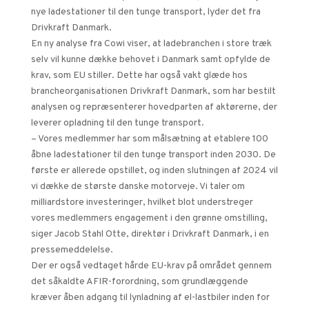
nye ladestationer til den tunge transport, lyder det fra
Drivkraft Danmark.
En ny analyse fra Cowi viser, at ladebranchen i store træk
selv vil kunne dække behovet i Danmark samt opfylde de
krav, som EU stiller. Dette har også vakt glæde hos
brancheorganisationen Drivkraft Danmark, som har bestilt
analysen og repræsenterer hovedparten af aktørerne, der
leverer opladning til den tunge transport.
– Vores medlemmer har som målsætning at etablere 100
åbne ladestationer til den tunge transport inden 2030. De
første er allerede opstillet, og inden slutningen af 2024 vil
vi dække de største danske motorveje. Vi taler om
milliardstore investeringer, hvilket blot understreger
vores medlemmers engagement i den grønne omstilling,
siger Jacob Stahl Otte, direktør i Drivkraft Danmark, i en
pressemeddelelse.
Der er også vedtaget hårde EU-krav på området gennem
det såkaldte AFIR-forordning, som grundlæggende
kræver åben adgang til lynladning af el-lastbiler inden for