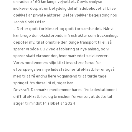
en radius af 60 km langs vejnettet. Cowis analyse
indikerer dog, at en betydelig del af ladebehovet vil blive
dækket af private aktører. Dette vækker begejstring hos
Jacob Stahl Otte:
– Det er godt for klimaet og godt for samfundet. Når vi
kan bruge den eksisterende infrastruktur som truckanlæg,
depoter mv. til at omstille den tunge transport til el, så
sparer vi både CO2 ved etablering af nye anlæg, og vi
sparer skattekroner der, hvor markedet selv leverer.
Vores medlemmers vilje til at investere forud for
efterspørgslen i nye ladestationer til el-lastbiler er også
med til at få endnu flere vognmænd til at turde tage
springet fra diesel til el, siger han.
Drivkraft Danmarks medlemmer har nu fire ladestationer i
drift til el-lastbiler, og branchen forventer, at dette tal
stiger til mindst 14 i løbet af 2024.
Relaterede nyheder