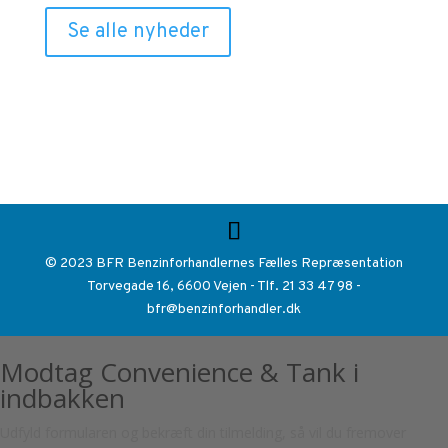
Se alle nyheder
© 2023 BFR Benzinforhandlernes Fælles Repræsentation
Torvegade 16, 6600 Vejen - Tlf. 21 33 47 98 -
bfr@benzinforhandler.dk
Modtag Convenience & Tank i
indbakken
Udfyld formularen og bekræft din tilmelding, så vil du fremover