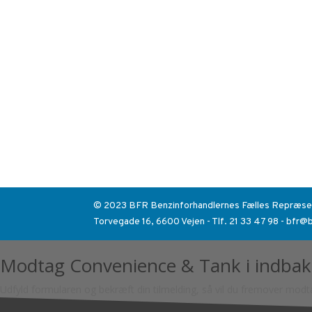
© 2023 BFR Benzinforhandlernes Fælles Repræse
Torvegade 16, 6600 Vejen - Tlf. 21 33 47 98 - bfr@
Modtag Convenience & Tank i indba
Udfyld formularen og bekræft din tilmelding, så vil du fremover mod