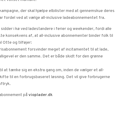
skampagne, der skal hjælpe elbilister med at gennemskue deres
lar fordel ved at vælge all-inclusive ladeabonnementet fra.
e sidder i kø ved ladestandere i ferier og weekender, fordi alle
e konsekvens af, at all-inclusive abonnementer binder folk til
 Otte og tilføjer:
risabonnement forsvinder meget af incitamentet til at lade,
 alligevel er den samme. Det er både skidt for den grønne
til at tænke sig en ekstra gang om, inden de vælger et all-
skifte til en forbrugsbaseret løsning. Det vil give forbrugerne
ftryk.
deabonnement på
vioplader.dk