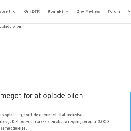
tuelt
Om BFR
Kontakt
Bliv Medlem
Forum
M
oplade bilen
 meget for at oplade bilen
s opladning, fordi de er bundet til all-inclusive
rug. Det betyder i praksis en ekstra regning på op til 3.000
essemeddelelse.