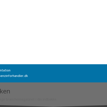
ntation
benzinforhandler.dk
kken
tage branchemagasinet i din indbakke.