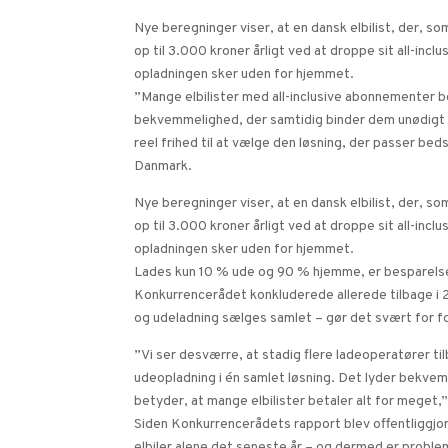
Nye beregninger viser, at en dansk elbilist, der, 
op til 3.000 kroner årligt ved at droppe sit all-in
opladningen sker uden for hjemmet.
”Mange elbilister med all-inclusive abonnementer bet
bekvemmelighed, der samtidig binder dem unødigt t
reel frihed til at vælge den løsning, der passer beds
Danmark.
Nye beregninger viser, at en dansk elbilist, der, 
op til 3.000 kroner årligt ved at droppe sit all-in
opladningen sker uden for hjemmet.
Lades kun 10 % ude og 90 % hjemme, er besparelsen
Konkurrencerådet konkluderede allerede tilbage i
og udeladning sælges samlet – gør det svært for f
”Vi ser desværre, at stadig flere ladeoperatører t
udeopladning i én samlet løsning. Det lyder bekve
betyder, at mange elbilister betaler alt for meget,
Siden Konkurrencerådets rapport blev offentliggjor
elbiler alene det seneste år – og dermed er probl