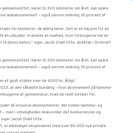
som gennemsnittet, kører 16.500 kilometer om året, kan spare
clusive ladeabonnement – også selvom omkring 30 procent af
aler for kilometer, de aldrig kører. Det er en høj pris for en
il én udbyder. Vi ønsker et marked, hvor forbrugerne har en
t til deres behov,” siger Jacob Stahl Otte, direktør i Drivkraft
som gennemsnittet, kører 16.500 kilometer om året, kan spare
clusive ladeabonnement – også selvom omkring 30 procent af
 et godt stykke over de 4000 kr. årligt.
 2023, at den såkaldte bundling – hvor abonnement på hjemme-
orbrugerne at gennemskue, hvad de reelt betaler for.
ilbyder all-inclusive abonnementer, der kobler hjemme- og
mt – men i virkeligheden skævvrider det konkurrencen og
” siger Jacob Stahl Otte.
t, er elbilsalget eksploderet med over 80.000 nye private
emet vokset markant.