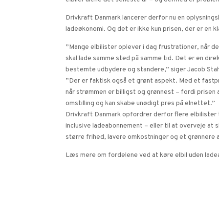
Drivkraft Danmark lancerer derfor nu en oplysning
ladeøkonomi. Og det er ikke kun prisen, der er en k
”Mange elbilister oplever i dag frustrationer, når d
skal lade samme sted på samme tid. Det er en direkt
bestemte udbydere og standere,” siger Jacob Stahl
”Der er faktisk også et grønt aspekt. Med et fastp
når strømmen er billigst og grønnest – fordi prisen
omstilling og kan skabe unødigt pres på elnettet.”
Drivkraft Danmark opfordrer derfor flere elbilister 
inclusive ladeabonnement – eller til at overveje at 
større frihed, lavere omkostninger og et grønnere a
Læs mere om fordelene ved at køre elbil uden la