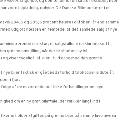
række været stigende, og den tendens fortsatte i oktober, hvor
 har været opladelig, oplyser De Danske Bilimportører i en
holdsvis 234,5 og 285,5 procent højere i oktober i år end samme
dermed udgjort næsten en femtedel af det samlede salg af nye
dministrerende direktør, er salgstallene en klar besked til
 den grønne omstilling, når der skal købes ny bil.
u og viser tydeligt, at vi er i fuld gang med den grønne
.
nye biler faktisk er gået ned i forhold til oktober sidste år.
ber i fjor.
 følge af de nuværende politiske forhandlinger om nye
enighed om en ny grøn bilaftale, der rækker langt ind i
tikerne holder afgiften på grønne biler på samme lave niveau