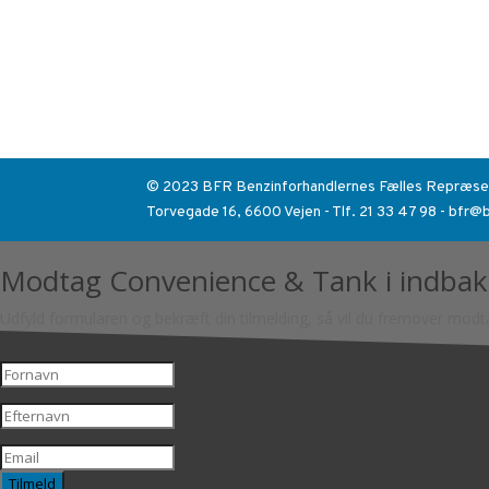
© 2023 BFR Benzinforhandlernes Fælles Repræse
Torvegade 16, 6600 Vejen - Tlf. 21 33 47 98 - bfr@
Modtag Convenience & Tank i indba
Udfyld formularen og bekræft din tilmelding, så vil du fremover mod
Tilmeld