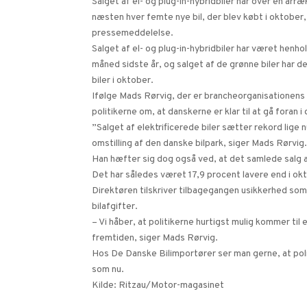
Salget af el- og plug-in-hybridbiler har over en år
næsten hver femte nye bil, der blev købt i oktober,
pressemeddelelse.
Salget af el- og plug-in-hybridbiler har været hen
måned sidste år, og salget af de grønne biler har 
biler i oktober.
Ifølge Mads Rørvig, der er brancheorganisationens a
politikerne om, at danskerne er klar til at gå foran i
”Salget af elektrificerede biler sætter rekord lige n
omstilling af den danske bilpark, siger Mads Rørvig
Han hæfter sig dog også ved, at det samlede salg af 
Det har således været 17,9 procent lavere end i okto
Direktøren tilskriver tilbagegangen usikkerhed som
bilafgifter.
– Vi håber, at politikerne hurtigst mulig kommer til 
fremtiden, siger Mads Rørvig.
Hos De Danske Bilimportører ser man gerne, at poli
som nu.
Kilde: Ritzau/Motor-magasinet