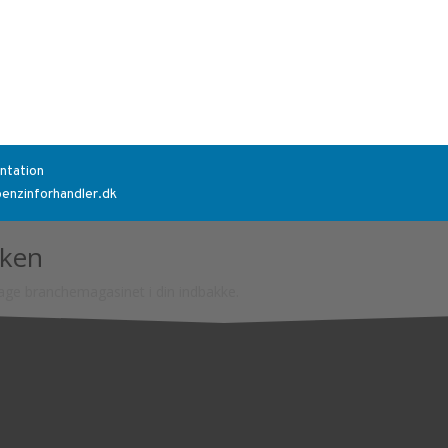
ntation
benzinforhandler.dk
kken
tage branchemagasinet i din indbakke.