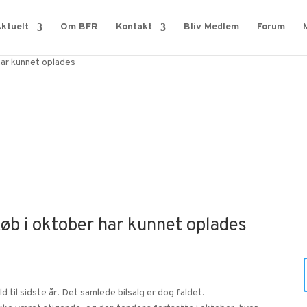
ktuelt
Om BFR
Kontakt
Bliv Medlem
Forum
har kunnet oplades
øb i oktober har kunnet oplades
ld til sidste år. Det samlede bilsalg er dog faldet.