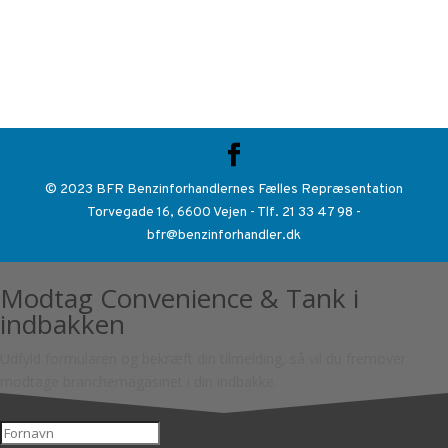
© 2023 BFR Benzinforhandlernes Fælles Repræsentation
Torvegade 16, 6600 Vejen - Tlf. 21 33 47 98 -
bfr@benzinforhandler.dk
Modtag Convenience & Tank i
indbakken
Udfyld formularen og bekræft din tilmelding, så vil du fremover
modtage branchemagasinet i din indbakke.