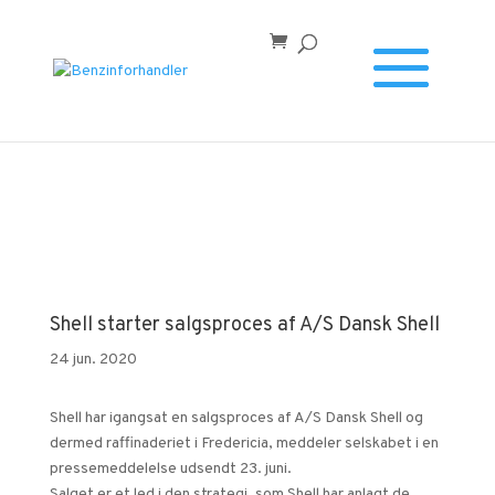
Forside
/
Shell starter salgsproces af A/S Dansk Shell
Shell starter salgsproces af A/S Dansk Shell
24 jun. 2020
Shell har igangsat en salgsproces af A/S Dansk Shell og
dermed raffinaderiet i Fredericia, meddeler selskabet i en
pressemeddelelse udsendt 23. juni.
Salget er et led i den strategi, som Shell har anlagt de