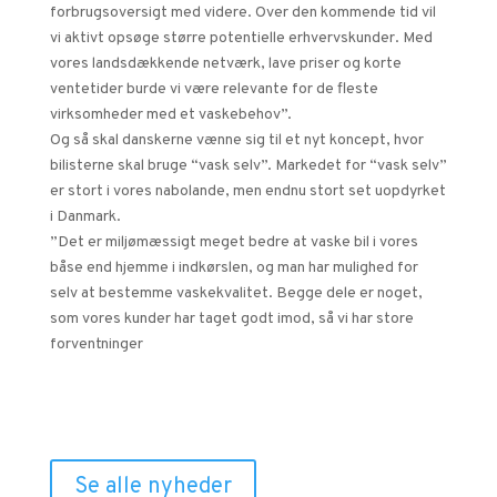
forbrugsoversigt med videre. Over den kommende tid vil
vi aktivt opsøge større potentielle erhvervskunder. Med
vores landsdækkende netværk, lave priser og korte
ventetider burde vi være relevante for de fleste
virksomheder med et vaskebehov”.
Og så skal danskerne vænne sig til et nyt koncept, hvor
bilisterne skal bruge “vask selv”. Markedet for “vask selv”
er stort i vores nabolande, men endnu stort set uopdyrket
i Danmark.
”Det er miljømæssigt meget bedre at vaske bil i vores
båse end hjemme i indkørslen, og man har mulighed for
selv at bestemme vaskekvalitet. Begge dele er noget,
som vores kunder har taget godt imod, så vi har store
forventninger
Relaterede nyheder
Se alle nyheder