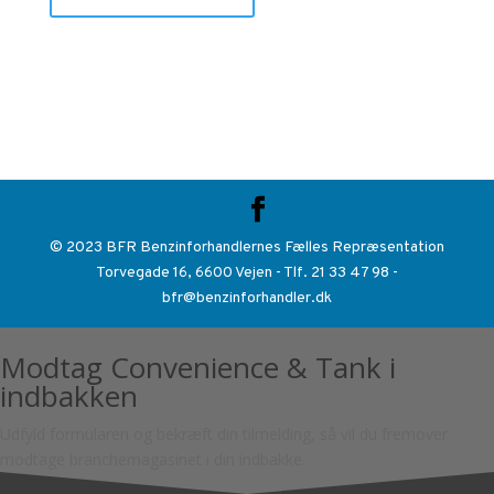
© 2023 BFR Benzinforhandlernes Fælles Repræsentation
Torvegade 16, 6600 Vejen - Tlf. 21 33 47 98 -
bfr@benzinforhandler.dk
Modtag Convenience & Tank i
indbakken
Udfyld formularen og bekræft din tilmelding, så vil du fremover
modtage branchemagasinet i din indbakke.