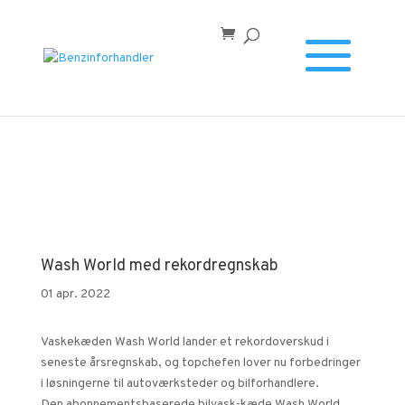
Forside
/
Wash World med rekordregnskab
Wash World med rekordregnskab
01 apr. 2022
Vaskekæden Wash World lander et rekordoverskud i
seneste årsregnskab, og topchefen lover nu forbedringer
i løsningerne til autoværksteder og bilforhandlere.
Den abonnementsbaserede bilvask-kæde Wash World