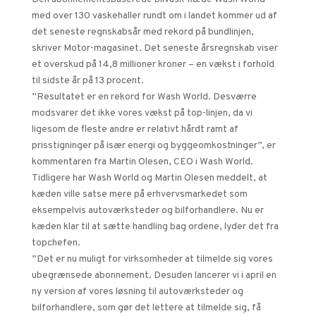
med over 130 vaskehaller rundt om i landet kommer ud af
det seneste regnskabsår med rekord på bundlinjen,
skriver Motor-magasinet. Det seneste årsregnskab viser
et overskud på 14,8 millioner kroner – en vækst i forhold
til sidste år på 13 procent.
”Resultatet er en rekord for Wash World. Desværre
modsvarer det ikke vores vækst på top-linjen, da vi
ligesom de fleste andre er relativt hårdt ramt af
prisstigninger på især energi og byggeomkostninger”, er
kommentaren fra Martin Olesen, CEO i Wash World.
Tidligere har Wash World og Martin Olesen meddelt, at
kæden ville satse mere på erhvervsmarkedet som
eksempelvis autoværksteder og bilforhandlere. Nu er
kæden klar til at sætte handling bag ordene, lyder det fra
topchefen.
”Det er nu muligt for virksomheder at tilmelde sig vores
ubegrænsede abonnement. Desuden lancerer vi i april en
ny version af vores løsning til autoværksteder og
bilforhandlere, som gør det lettere at tilmelde sig, få