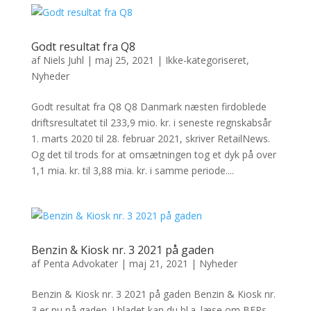
Godt resultat fra Q8
af
Niels Juhl
|
maj 25, 2021
|
Ikke-kategoriseret
,
Nyheder
Godt resultat fra Q8 Q8 Danmark næsten firdoblede
driftsresultatet til 233,9 mio. kr. i seneste regnskabsår
1. marts 2020 til 28. februar 2021, skriver RetailNews.
Og det til trods for at omsætningen tog et dyk på over
1,1 mia. kr. til 3,88 mia. kr. i samme periode....
Benzin & Kiosk nr. 3 2021 på gaden
af
Penta Advokater
|
maj 21, 2021
|
Nyheder
Benzin & Kiosk nr. 3 2021 på gaden Benzin & Kiosk nr.
3 er nu på gaden. I bladet kan du bl.a. læse om BFRs