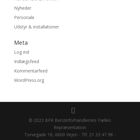
Nyheder
Personale
Udstyr & installationer
Meta
Log ind
Indlægsfeed
Kommentarfeed
WordPress.org
© 2023 BFR Benzinforhandlernes Fælles
Repræsentation
Torvegade 16, 6600 Vejen - Tlf. 21 33 47 98 -