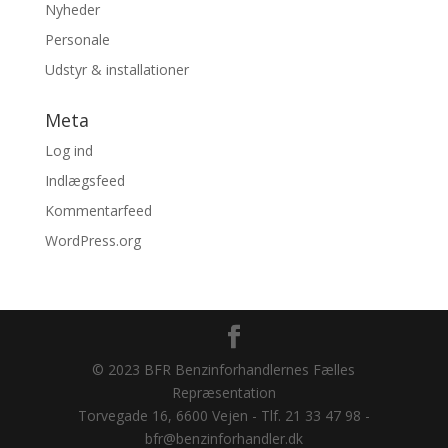
Nyheder
Personale
Udstyr & installationer
Meta
Log ind
Indlægsfeed
Kommentarfeed
WordPress.org
© 2023 BFR Benzinforhandlernes Fælles
Repræsentation
Torvegade 16, 6600 Vejen - Tlf. 21 33 47 98 -
bfr@benzinforhandler.dk