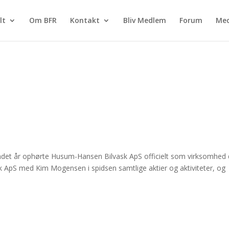
lt
Om BFR
Kontakt
Bliv Medlem
Forum
Med
andet år ophørte Husum-Hansen Bilvask ApS officielt som virksomhed
 ApS med Kim Mogensen i spidsen samtlige aktier og aktiviteter, og