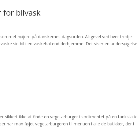
 for bilvask
r kommet højere på danskernes dagsorden. Alligevel ved hver tredje
at vaske sin bil i en vaskehal end derhjemme. Det viser en undersøgels
er sikkert ikke at finde en vegetarburger i sortimentet på en tankstati
er har man føjet vegetarburgeren til menuen i alle de butikker, der i