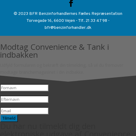
© 2023 BFR Benzinforhandlernes Fælles Repræsentation
Torvegade 16, 6600 Vejen - Tlf. 21 33 47 98 -
bfr@benzinforhandler.dk
Modtag Convenience & Tank i
indbakken
Udfyld formularen og bekræft din tilmelding, så vil du fremover
modtage branchemagasinet i din indbakke.
Tilmeld
Du har nu tilmeldt dig den
elektroniske udgave af Convenience