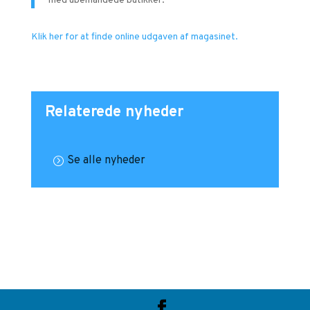
med ubemandede butikker.
Klik her for at finde online udgaven af magasinet.
Relaterede nyheder
Se alle nyheder