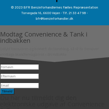
© 2023 BFR Benzinforhandlernes Fælles Repræsentation
Torvegade 16, 6600 Vejen - Tlf. 21 33 47 98 -
bfr@benzinforhandler.dk
Modtag Convenience & Tank i
indbakken
Udfyld formularen og bekræft din tilmelding, så vil du fremover
modtage branchemagasinet i din indbakke.
Tilmeld
Du har nu tilmeldt dig den
elektroniske udgave af Convenience