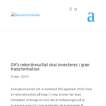
Forside
/
OK’s rekordresultat skal investeres i grøn
transformation
OK’s rekordresultat skal investeres i grøn
transformation
13 apr. 2023
Energikoncernen OK er kommet flot igennem 2022 med
et rekordresultat på knap 1,1 mia. kroner før skat.
Selskabet vil bruge en stor del af indtjeningen på at
investere massivt i nye markeder de kommende år,