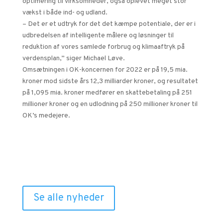
optimering til virksomheder, også oplevet meget stor
vækst i både ind- og udland.
– Det er et udtryk for det det kæmpe potentiale, der er i
udbredelsen af intelligente målere og løsninger til
reduktion af vores samlede forbrug og klimaaftryk på
verdensplan,” siger Michael Løve.
Omsætningen i OK-koncernen for 2022 er på 19,5 mia.
kroner mod sidste års 12,3 milliarder kroner, og resultatet
på 1,095 mia. kroner medfører en skattebetaling på 251
millioner kroner og en udlodning på 250 millioner kroner til
OK’s medejere.
Relaterede nyheder
Se alle nyheder