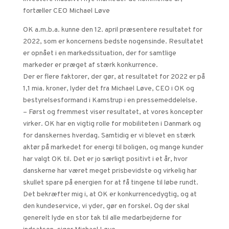
fortæller CEO Michael Løve
OK a.m.b.a. kunne den 12. april præsentere resultatet for
2022, som er koncernens bedste nogensinde. Resultatet
er opnået i en markedssituation, der for samtlige
markeder er præget af stærk konkurrence.
Der er flere faktorer, der gør, at resultatet for 2022 er på
1,1 mia. kroner, lyder det fra Michael Løve, CEO i OK og
bestyrelsesformand i Kamstrup i en pressemeddelelse.
– Først og fremmest viser resultatet, at vores koncepter
virker. OK har en vigtig rolle for mobiliteten i Danmark og
for danskernes hverdag. Samtidig er vi blevet en stærk
aktør på markedet for energi til boligen, og mange kunder
har valgt OK til. Det er jo særligt positivt i et år, hvor
danskerne har været meget prisbevidste og virkelig har
skullet spare på energien for at få tingene til løbe rundt.
Det bekræfter mig i, at OK er konkurrencedygtig, og at
den kundeservice, vi yder, gør en forskel. Og der skal
generelt lyde en stor tak til alle medarbejderne for