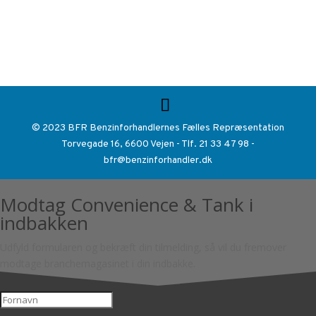
© 2023 BFR Benzinforhandlernes Fælles Repræsentation
Torvegade 16, 6600 Vejen - Tlf. 21 33 47 98 -
bfr@benzinforhandler.dk
Modtag Convenience & Tank i
indbakken
Udfyld formularen og bekræft din tilmelding, så vil du fremover
modtage branchemagasinet i din indbakke.