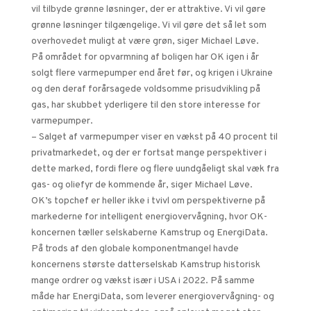
vil tilbyde grønne løsninger, der er attraktive. Vi vil gøre
grønne løsninger tilgængelige. Vi vil gøre det så let som
overhovedet muligt at være grøn, siger Michael Løve.
På området for opvarmning af boligen har OK igen i år
solgt flere varmepumper end året før, og krigen i Ukraine
og den deraf forårsagede voldsomme prisudvikling på
gas, har skubbet yderligere til den store interesse for
varmepumper.
– Salget af varmepumper viser en vækst på 40 procent til
privatmarkedet, og der er fortsat mange perspektiver i
dette marked, fordi flere og flere uundgåeligt skal væk fra
gas- og oliefyr de kommende år, siger Michael Løve.
OK’s topchef er heller ikke i tvivl om perspektiverne på
markederne for intelligent energiovervågning, hvor OK-
koncernen tæller selskaberne Kamstrup og EnergiData.
På trods af den globale komponentmangel havde
koncernens største datterselskab Kamstrup historisk
mange ordrer og vækst især i USA i 2022. På samme
måde har EnergiData, som leverer energiovervågning- og