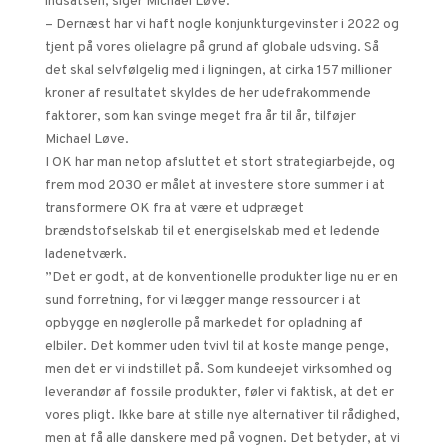
indsatsen, siger Michael Løve.
– Dernæst har vi haft nogle konjunkturgevinster i 2022 og
tjent på vores olielagre på grund af globale udsving. Så
det skal selvfølgelig med i ligningen, at cirka 157 millioner
kroner af resultatet skyldes de her udefrakommende
faktorer, som kan svinge meget fra år til år, tilføjer
Michael Løve.
I OK har man netop afsluttet et stort strategiarbejde, og
frem mod 2030 er målet at investere store summer i at
transformere OK fra at være et udpræget
brændstofselskab til et energiselskab med et ledende
ladenetværk.
”Det er godt, at de konventionelle produkter lige nu er en
sund forretning, for vi lægger mange ressourcer i at
opbygge en nøglerolle på markedet for opladning af
elbiler. Det kommer uden tvivl til at koste mange penge,
men det er vi indstillet på. Som kundeejet virksomhed og
leverandør af fossile produkter, føler vi faktisk, at det er
vores pligt. Ikke bare at stille nye alternativer til rådighed,
men at få alle danskere med på vognen. Det betyder, at vi